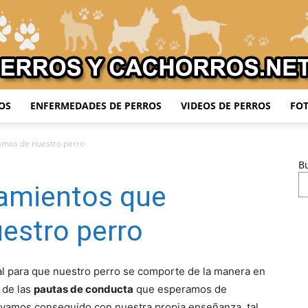
OS
ENFERMEDADES DE PERROS
VIDEOS DE PERROS
FOT
Adiestrar
amos de nuestro perro
B
amientos que
Perros
estro perro
al para que nuestro perro se comporte de la manera en
 de las
pautas de conducta
que esperamos de
ayamos conseguido con nuestra propia enseñanza, tal