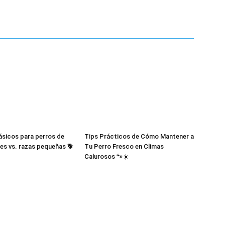
–
Fotos
sicos para perros de
Tips Prácticos de Cómo Mantener a
es vs. razas pequeñas 🐕
Tu Perro Fresco en Climas
Calurosos 🐾☀️
de