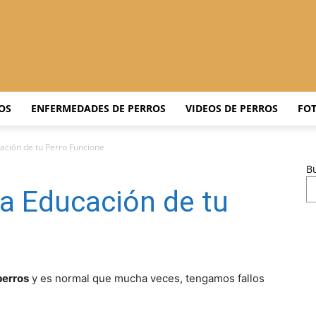
Adiestrar
OS
ENFERMEDADES DE PERROS
VIDEOS DE PERROS
FOT
ación de tu Perro Funcione
B
Perros
la Educación de tu
–
perros
y es normal que mucha veces, tengamos fallos