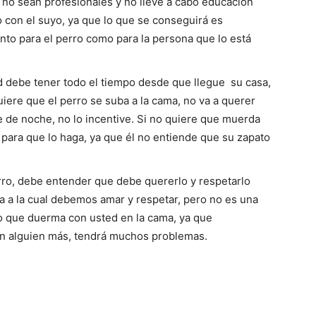
no sean profesionales y no lleve a cabo educación
–
 con el suyo, ya que lo que se conseguirá es
anto para el perro como para la persona que lo está
d debe tener todo el tiempo desde que llegue su casa,
iere que el perro se suba a la cama, no va a querer
Fotos
re de noche, no lo incentive. Si no quiere que muerda
o para que lo haga, ya que él no entiende que su zapato
ro, debe entender que debe quererlo y respetarlo
de
 a la cual debemos amar y respetar, pero no es una
o que duerma con usted en la cama, ya que
on alguien más, tendrá muchos problemas.
Cachorros