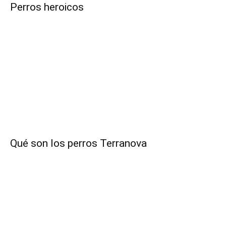
Perros heroicos
de
Perros
–
Qué son los perros Terranova
Fotos
de