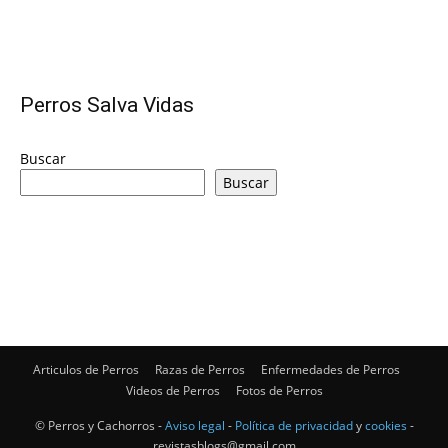
Cachorros
Perros Salva Vidas
Buscar
Buscar
Articulos de Perros
Razas de Perros
Enfermedades de Perros
Videos de Perros
Fotos de Perros
© Perros y Cachorros -
Aviso legal
-
Política de privacidad
y
cookies
-
revistasblogs@gmail.com