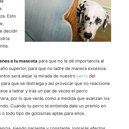
–
de
a
rza. Esto
e,
e decidir
Razas
odría
ntía.
enes a tu mascota
para que no le dé importancia al
año superior, para que no ladre de manera excesiva.
de
entos será alejar la mirada de nuestro
perro
del
, para que se distraiga y así provocar que no reaccione
iece a ladrar y tras un par de veces el perro
era, por lo que verás como a medida que avanzan los
yendo. Cuando tu perro te entienda dale un premio en
Perros
o todo tipo de golosinas aptas para ellos.
ncia, siendo paciente y constante, lograrás efectos