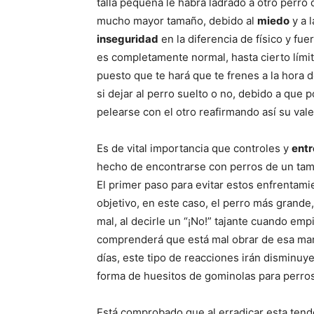
talla pequeña le habrá ladrado a otro perro 
mucho mayor tamaño, debido al
miedo
y a l
inseguridad
en la diferencia de físico y fue
es completamente normal, hasta cierto límit
puesto que te hará que te frenes a la hora d
si dejar al perro suelto o no, debido a que p
pelearse con el otro reafirmando así su vale
Es de vital importancia que controles y
entr
hecho de encontrarse con perros de un tam
El primer paso para evitar estos enfrentami
objetivo, en este caso, el perro más grande
mal, al decirle un “¡No!” tajante cuando emp
comprenderá que está mal obrar de esa man
días, este tipo de reacciones irán disminu
forma de huesitos de gominolas para perros 
Está comprobado que al erradicar esta tende