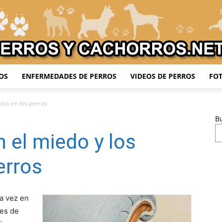
OS
ENFERMEDADES DE PERROS
VIDEOS DE PERROS
FOT
Adiestrar
dos en los perros
B
 el miedo y los
Perros
erros
na vez en
 es de