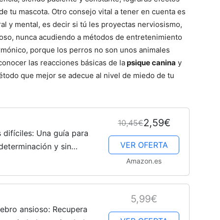
e tu mascota. Otro consejo vital a tener en cuenta es
l y mental, es decir si tú les proyectas nerviosismo,
–
dadoso, nunca acudiendo a métodos de entretenimiento
rmónico, porque los perros no son unos animales
 conocer las reacciones básicas de la
psique canina
y
étodo que mejor se adecue al nivel de miedo de tu
Fotos
2,59€
10,45€
difíciles: Una guía para
VER OFERTA
determinación y sin
o escogido
Amazon.es
de
5,99€
erebro ansioso: Recupera