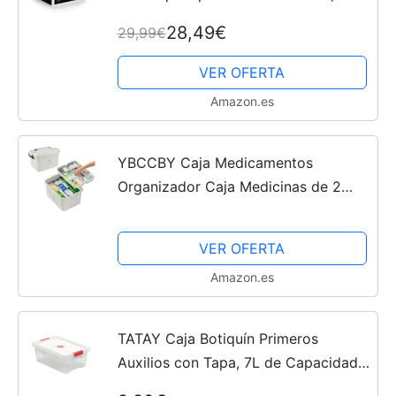
bloqueable almacenamiento
28,49€
29,99€
contenedor organizador caja para
refrigerador, tableta, seguridad...
VER OFERTA
Amazon.es
YBCCBY Caja Medicamentos
Organizador Caja Medicinas de 2
Niveles Caja de Botiquín Casero Caja
de Almacenamiento de
VER OFERTA
Medicamentos Caja Botiquín para
Amazon.es
Almacenar...
TATAY Caja Botiquín Primeros
Auxilios con Tapa, 7L de Capacidad,
con Asas, Tapa 100% Materiales