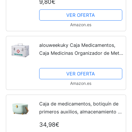
9,80€
reciclados, Libre de BPA. Medidas 25
x 36 x 13 cm
VER OFERTA
Amazon.es
alouweekuky Caja Medicamentos,
Caja Medicinas Organizador de Metal
30 * 19 * 17cm, Organizador de
Medicinas, Caja Botiquin Vacia con
VER OFERTA
Asa, Caja de...
Amazon.es
Caja de medicamentos, botiquín de
primeros auxilios, almacenamiento de
botiquín portátil, caja de
34,98€
almacenamiento de medicamentos