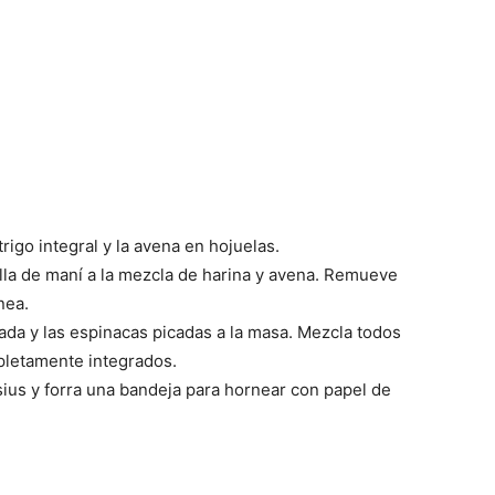
–
Fotos
rigo integral y la avena en hojuelas.
illa de maní a la mezcla de harina y avena. Remueve
nea.
de
lada y las espinacas picadas a la masa. Mezcla todos
pletamente integrados.
sius y forra una bandeja para hornear con papel de
Cachorros