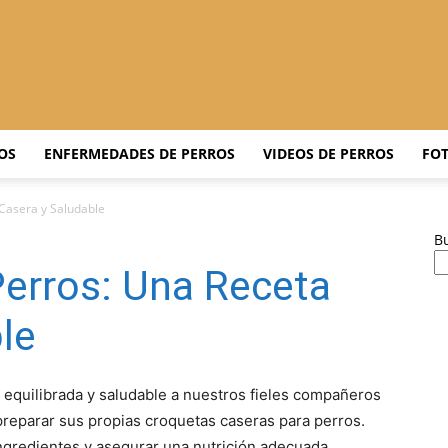
Adiestrar
OS
ENFERMEDADES DE PERROS
VIDEOS DE PERROS
FOT
Casera y Saludable
B
Perros
Perros: Una Receta
le
–
 equilibrada y saludable a nuestros fieles compañeros
reparar sus propias croquetas caseras para perros.
ngredientes y asegurar una nutrición adecuada,