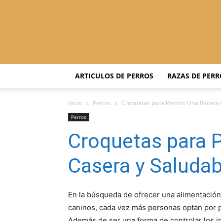
ARTICULOS DE PERROS
RAZAS DE PERR
Inicio
Perros
Croquetas para Perros: Una Receta 
Perros
Croquetas para 
Casera y Saludab
En la búsqueda de ofrecer una alimentación
caninos, cada vez más personas optan por p
Además de ser una forma de controlar los i