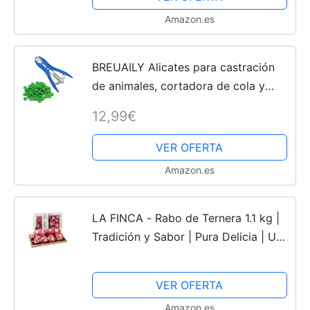
Amazon.es
BREUAILY Alicates para castración
de animales, cortadora de cola y
cinta de castración, pinzas de
12,99€
castración para ganado, ovejas,
cabras, herramienta...
VER OFERTA
Amazon.es
LA FINCA - Rabo de Ternera 1.1 kg |
Tradición y Sabor | Pura Delicia | Un
Clásico Reinventado | Para Paladares
Modernos | Experiencia Culinaria |
VER OFERTA
Carne Fresca
Amazon.es