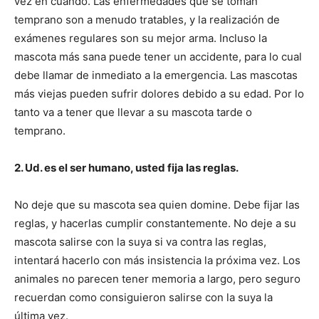
vez en cuando. Las enfermedades que se toman
temprano son a menudo tratables, y la realización de
de
exámenes regulares son su mejor arma. Incluso la
mascota más sana puede tener un accidente, para lo cual
debe llamar de inmediato a la emergencia. Las mascotas
más viejas pueden sufrir dolores debido a su edad. Por lo
Perros
tanto va a tener que llevar a su mascota tarde o
temprano.
–
2. Ud. es el ser humano, usted fija las reglas.
No deje que su mascota sea quien domine. Debe fijar las
reglas, y hacerlas cumplir constantemente. No deje a su
Fotos
mascota salirse con la suya si va contra las reglas,
intentará hacerlo con más insistencia la próxima vez. Los
animales no parecen tener memoria a largo, pero seguro
de
recuerdan como consiguieron salirse con la suya la
última vez.