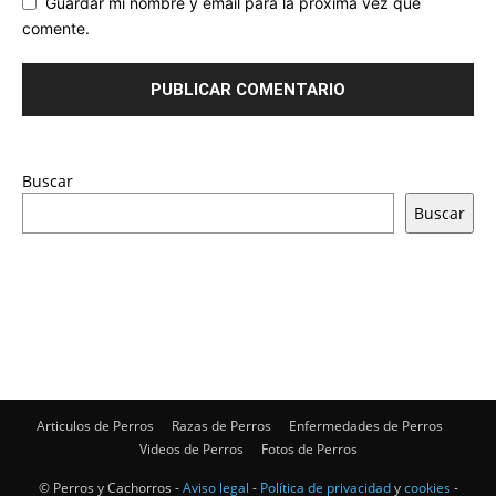
Guardar mi nombre y email para la próxima vez que
comente.
Buscar
Buscar
Articulos de Perros
Razas de Perros
Enfermedades de Perros
Videos de Perros
Fotos de Perros
© Perros y Cachorros -
Aviso legal
-
Política de privacidad
y
cookies
-