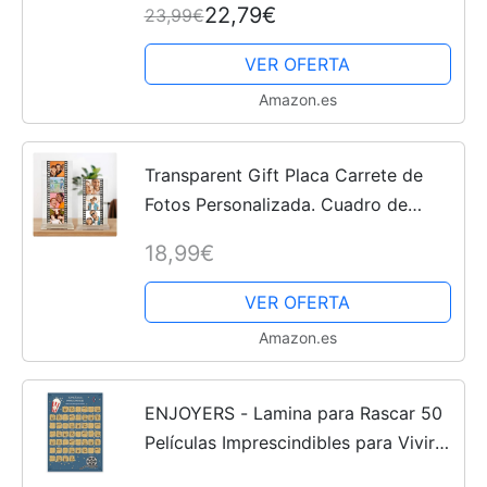
22,79€
23,99€
Aniversario Boda San Valentín
Navidad Baby Shower
VER OFERTA
Amazon.es
Transparent Gift Placa Carrete de
Fotos Personalizada. Cuadro de
Metacrilato Negativo Fotos con 4
18,99€
Recuerdos. Regalos originales para
Hombres, Mujeres,...
VER OFERTA
Amazon.es
ENJOYERS - Lamina para Rascar 50
Películas Imprescindibles para Vivir
una Noche de Cine. Lamina Rascable