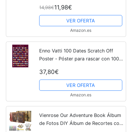
Placas Decorativas para el hogar
11,98€
14,98€
decoración de Interiores 15 x 30 cm
VER OFERTA
Amazon.es
Enno Vatti 100 Dates Scratch Off
Poster - Póster para rascar con 100
citas – Lista de deseos para parejas –
37,80€
Idea de regalo para el Día de San
Valentín (42 x...
VER OFERTA
Amazon.es
Vienrose Our Adventure Book Álbum
de Fotos DIY Álbum de Recortes con
Caja para Viajes Cumpleaños