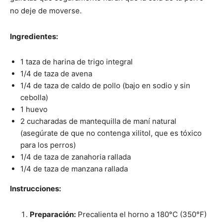
de
no deje de moverse.
Ingredientes:
Perros
1 taza de harina de trigo integral
1/4 de taza de avena
1/4 de taza de caldo de pollo (bajo en sodio y sin
–
cebolla)
1 huevo
2 cucharadas de mantequilla de maní natural
(asegúrate de que no contenga xilitol, que es tóxico
Fotos
para los perros)
1/4 de taza de zanahoria rallada
1/4 de taza de manzana rallada
de
Instrucciones:
Preparación:
Precalienta el horno a 180°C (350°F)