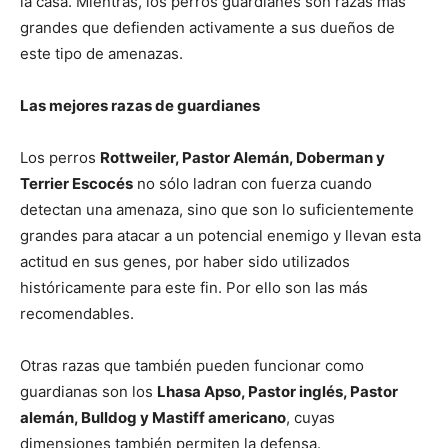
la casa. Mientras, los perros guardianes son razas mas
grandes que defienden activamente a sus dueños de
de
este tipo de amenazas.
Las mejores razas de guardianes
Perros
Los perros
Rottweiler, Pastor Alemán, Doberman y
Terrier Escocés
no sólo ladran con fuerza cuando
detectan una amenaza, sino que son lo suficientemente
–
grandes para atacar a un potencial enemigo y llevan esta
actitud en sus genes, por haber sido utilizados
históricamente para este fin. Por ello son las más
recomendables.
Fotos
Otras razas que también pueden funcionar como
guardianas son los
Lhasa Apso, Pastor inglés, Pastor
de
alemán, Bulldog y Mastiff americano
, cuyas
dimensiones también permiten la defensa.