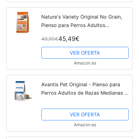
Nature's Variety Original No Grain,
Pienso para Perros Adultos
Pequeños, Sin cereales, con Salmón
45,49€
49,95€
sin espinas, 7kg
VER OFERTA
Amazon.es
Avantis Pet Original - Pienso para
Perros Adultos de Razas Medianas y
Grandes - 15 kg - Comida 100%
Completa y Equilibrada - Altamente
VER OFERTA
Nutricional con Pollo...
Amazon.es