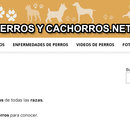
OS
ENFERMEDADES DE PERROS
VIDEOS DE PERROS
FOT
Adiestrar
B
Perros
os
de todas las
razas
.
erros
para conocer.