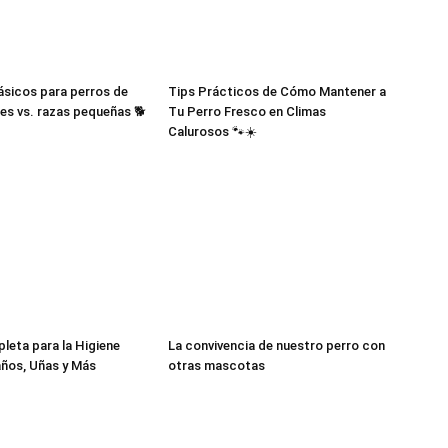
–
sicos para perros de
Tips Prácticos de Cómo Mantener a
es vs. razas pequeñas 🐕
Tu Perro Fresco en Climas
Calurosos 🐾☀️
Fotos
de
eta para la Higiene
La convivencia de nuestro perro con
ños, Uñas y Más
otras mascotas