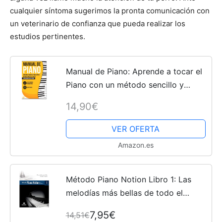
cualquier síntoma sugerimos la pronta comunicación con
un veterinario de confianza que pueda realizar los
Cachorros
estudios pertinentes.
Manual de Piano: Aprende a tocar el
Piano con un método sencillo y
eficaz explicado paso a paso. 10
14,90€
Ejercicios progresivos + Partituras
VER OFERTA
Amazon.es
Método Piano Notion Libro 1: Las
melodías más bellas de todo el
mundo (Método Piano Notion /
7,95€
14,51€
Español)