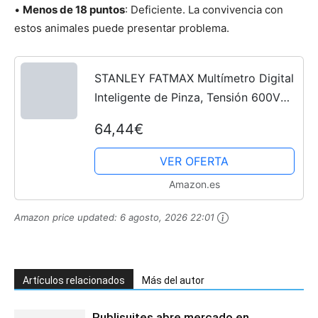
•
Menos de 18 puntos
: Deficiente. La convivencia con
estos animales puede presentar problema.
STANLEY FATMAX Multímetro Digital
Inteligente de Pinza, Tensión 600V
CA/CC, Pantalla Retroiluminada,
64,44€
Función HOLD y MAX/MIN,
Compacto y Ligero, Categoría III...
VER OFERTA
Amazon.es
Amazon price updated:
6 agosto, 2026 22:01
Artículos relacionados
Más del autor
Publisuites abre mercado en