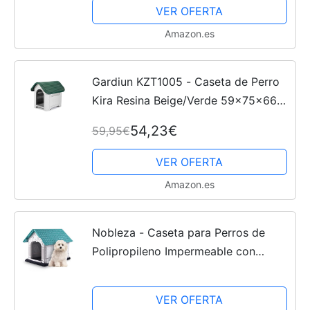
pequeños para Jardin Impermeable
VER OFERTA
con Cortinas 110x67x80cm...
Amazon.es
Gardiun KZT1005 - Caseta de Perro
Kira Resina Beige/Verde 59x75x66
cm
54,23€
59,95€
VER OFERTA
Amazon.es
Nobleza - Caseta para Perros de
Polipropileno Impermeable con
tejado a Dos Aguas para Interior y
Exterior. Blanco y Verde
VER OFERTA
72x57x57.6cm