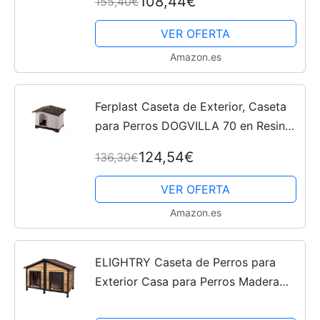
108,44€
155,40€
con perfil de aluminio resistente a las
mordeduras, Techo...
VER OFERTA
Amazon.es
Ferplast Caseta de Exterior, Caseta
para Perros DOGVILLA 70 en Resina
Termoplástica Resistente, Pared
124,54€
136,30€
Lateral Abatible
VER OFERTA
Amazon.es
ELIGHTRY Caseta de Perros para
Exterior Casa para Perros Madera
Jaula para 2 Perros Gatos Animales