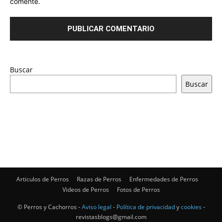
comente.
Buscar
Buscar
Articulos de Perros
Razas de Perros
Enfermedades de Perros
Videos de Perros
Fotos de Perros
© Perros y Cachorros -
Aviso legal
-
Política de privacidad
y
cookies
-
revistasblogs@gmail.com