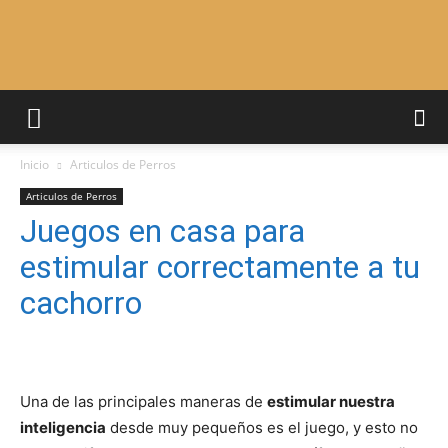
Adiestrar
Inicio
Articulos de Perros
Perros
Articulos de Perros
Juegos en casa para
estimular correctamente a tu
–
cachorro
Razas
Una de las principales maneras de
estimular nuestra
inteligencia
desde muy pequeños es el juego, y esto no