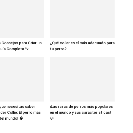
 Consejos para Criar un
¿Qué collar es el más adecuado para
Guía Completa 🐾
tu perro?
 que necesitas saber
¡Las razas de perros más populares
der Collie: El perro más
en el mundo y sus características!
 del mundo! 🧠
🐶