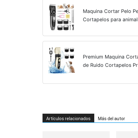
Maquina Cortar Pelo Pe
Cortapelos para animal
Ruido Carga Rápida | C
Mascotas
Premium Maquina Cortar
de Ruido Cortapelos Pr
Perros,Cortapelos par
Todo el Cuerpo Lavable.
Artículos relacionados
Más del autor