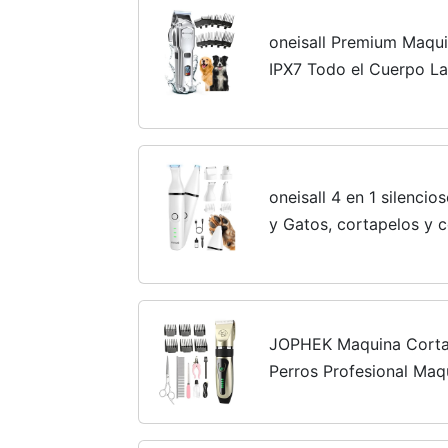
oneisall Premium Maqui
IPX7 Todo el Cuerpo La
Inalámbrico Cortapelos
grueso (plateado)
oneisall 4 en 1 silenci
y Gatos, cortapelos y 
4 cabezales de corte m
el cuerpo
JOPHEK Maquina Cortar
Perros Profesional Maq
Perros Maquinas Corta