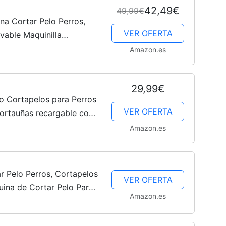
42,49€
49,99€
na Cortar Pelo Perros,
VER OFERTA
vable Maquinilla
 Apta para largo y pelo
Amazon.es
29,99€
oso Cortapelos para Perros
VER OFERTA
cortauñas recargable con
ultifuncionales para todo
Amazon.es
 Pelo Perros, Cortapelos
VER OFERTA
uina de Cortar Pelo Para
Amazon.es
pelo Perros (Dorado)