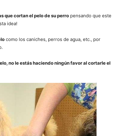
–
s que cortan el pelo de su perro
pensando que este
sta idea!
elo
como los caniches, perros de agua, etc., por
Razas
o.
elo, no le estás haciendo ningún favor al cortarle el
de
Perros