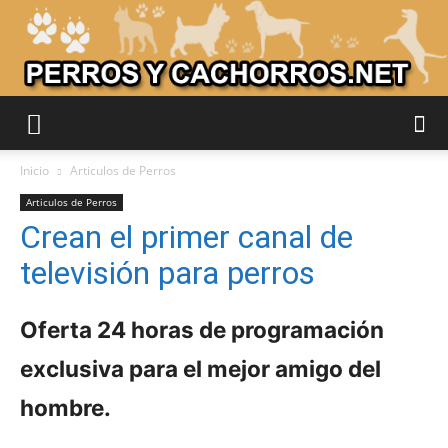
Adiestrar
Inicio
Articulos de Perros
Articulos de Perros
Crean el primer canal de
Perros
televisión para perros
–
Oferta 24 horas de programación
exclusiva para el mejor amigo del
hombre.
Razas