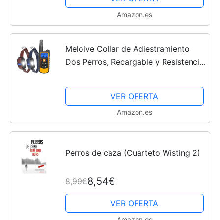
Amazon.es
Meloive Collar de Adiestramiento
Dos Perros, Recargable y Resistencia
al Agua de IPX67 con un Alcance de
2300m con 99 Niveles de Modo de
VER OFERTA
Vibración,...
Amazon.es
Perros de caza (Cuarteto Wisting 2)
8,54€
8,99€
VER OFERTA
Amazon.es