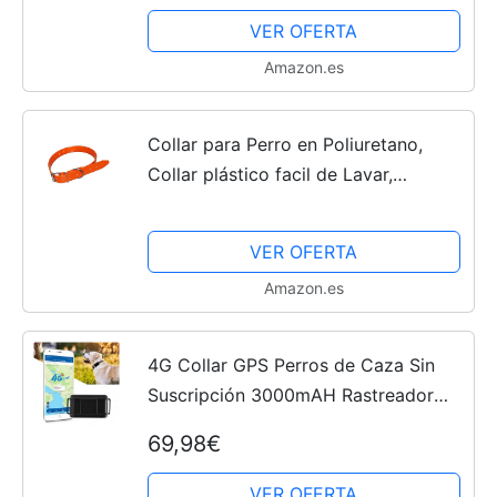
VER OFERTA
Amazon.es
Collar para Perro en Poliuretano,
Collar plástico facil de Lavar,
Medidas Largo 65 cm., Ancho 25
mm. y Grosor 2,5 mm. en Color
VER OFERTA
Naranja de Alta visivilidad.
Amazon.es
4G Collar GPS Perros de Caza Sin
Suscripción 3000mAH Rastreador
GPS Perros a Prueba de Agua con
69,98€
Micrófono Seguimiento en Tiempo
Real Llamadas de Voz Alarma...
VER OFERTA