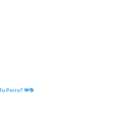
u Perro? 🍽️🐕