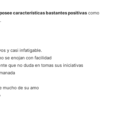
–
 posee características bastantes positivas
como
.
Fotos
s y casi infatigable.
o se enojan con facilidad
ente que no duda en tomas sus iniciativas
a manada
de
de mucho de su amo
o
Cachorros