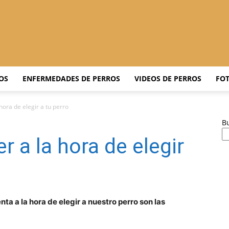
Adiestrar
OS
ENFERMEDADES DE PERROS
VIDEOS DE PERROS
FOT
hora de elegir a tu perro
B
Perros
 a la hora de elegir
–
ta a la hora de elegir a nuestro perro son las