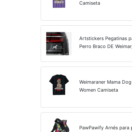
Camiseta
Artstickers Pegatinas 
Perro Braco DE Weimar
los Coches. Color Plata
corazón. Regalo...
Weimaraner Mama Dog
Women Camiseta
PawPawify Arnés para p