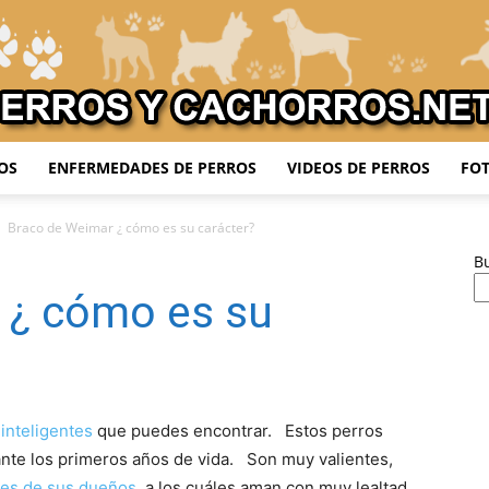
OS
ENFERMEDADES DE PERROS
VIDEOS DE PERROS
FOT
Adiestrar
Braco de Weimar ¿ cómo es su carácter?
B
 ¿ cómo es su
Perros
inteligentes
que puedes encontrar. Estos perros
nte los primeros años de vida. Son muy valientes,
res de sus dueños
, a los cuáles aman con muy lealtad.