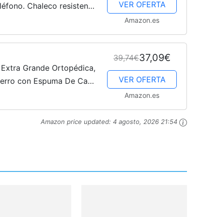
VER OFERTA
éfono. Chaleco resistente
a que el animal se mueva,
Amazon.es
37,09€
39,74€
Extra Grande Ortopédica,
VER OFERTA
erro con Espuma De Caja
 Perro Lavable, Dog Bed,
Amazon.es
Amazon price updated:
4 agosto, 2026 21:54