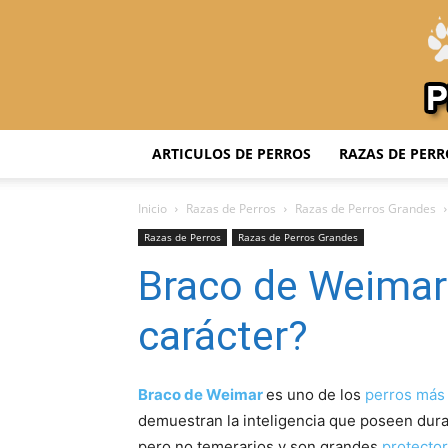
ARTICULOS DE PERROS
RAZAS DE PERR
Inicio
Razas de Perros
Razas de Perros Grandes
Razas de Perros
Razas de Perros Grandes
Braco de Weimar
carácter?
Braco de Weimar
es uno de los
perros más 
demuestran la inteligencia que poseen dura
pero no temerarios y son grandes
protecto