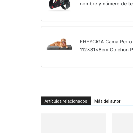
nombre y número de tel
para mascotas que evit
pegue tirones o...
EHEYCIGA Cama Perro 
112x81x8cm Colchon P
De Huevos, Colchoneta
Gris
Artículos relacionados
Más del autor