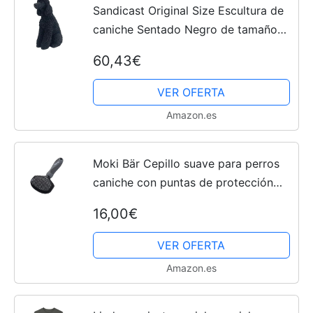
Sandicast Original Size Escultura de
caniche Sentado Negro de tamaño
Completo, Cristal de Metal
60,43€
VER OFERTA
Amazon.es
Moki Bär Cepillo suave para perros
caniche con puntas de protección
para animales muy sensibles, ideal
16,00€
para perros que no pierden pelo,
tamaño grande
VER OFERTA
Amazon.es