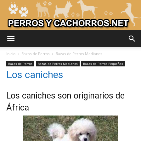
Adiestrar
Inicio
Razas de Perros
Razas de Perros Medianos
Razas de Perros
Razas de Perros Medianos
Razas de Perros Pequeños
Los caniches
Perros
Los
caniches
son originarios de
–
África
Razas