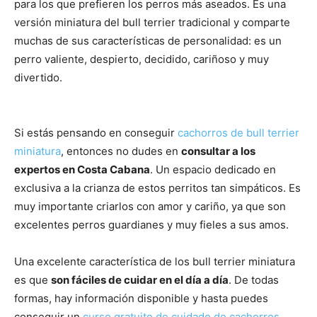
de
para los que prefieren los perros más aseados. Es una
versión miniatura del bull terrier tradicional y comparte
muchas de sus características de personalidad: es un
perro valiente, despierto, decidido, cariñoso y muy
Perros
divertido.
–
Si estás pensando en conseguir
cachorros de bull terrier
miniatura
, entonces no dudes en
consultar a los
expertos en Costa Cabana
. Un espacio dedicado en
exclusiva a la crianza de estos perritos tan simpáticos. Es
Fotos
muy importante criarlos con amor y cariño, ya que son
excelentes perros guardianes y muy fieles a sus amos.
de
Una excelente característica de los bull terrier miniatura
es que
son fáciles de cuidar en el día a día
. De todas
formas, hay información disponible y hasta puedes
conseguir un
curso gratuito de cuidado de cachorros