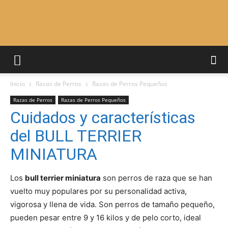
Adiestrar
Inicio
Razas de Perros
Razas de Perros Pequeños
Perros
Razas de Perros
Razas de Perros Pequeños
Cuidados y características
del BULL TERRIER
–
MINIATURA
Los
bull terrier miniatura
son perros de raza que se han
Razas
vuelto muy populares por su personalidad activa,
vigorosa y llena de vida. Son perros de tamaño pequeño,
pueden pesar entre 9 y 16 kilos y de pelo corto, ideal