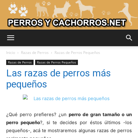
Adiestrar
Inicio
Razas de Perros
Razas de Perros Pequeños
Razas de Perros
Razas de Perros Pequeños
Las razas de perros más
Perros
pequeños
–
¿Qué perro prefieres? ¿un
perro de gran tamaño o un
perro pequeño
?, si te decides por éstos últimos -los
Razas
pequeños-, acá te mostraremos algunas razas de perros