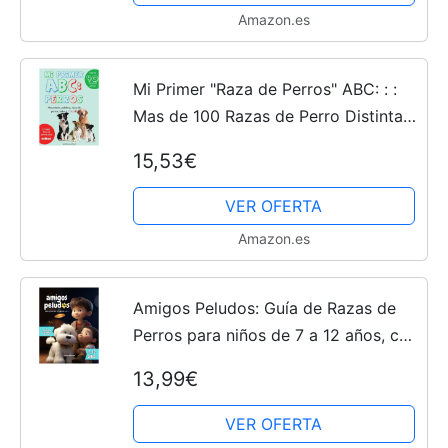
Amazon.es
Mi Primer "Raza de Perros" ABC: : :
Mas de 100 Razas de Perro Distintas
a todo Color, Primera Edición
15,53€
(Impresión Gigante) (1) (Conociendo
a Los Animales)
VER OFERTA
Amazon.es
Amigos Peludos: Guía de Razas de
Perros para niños de 7 a 12 años, con
+25 ilustraciones a todo color -
13,99€
Volumen 1
VER OFERTA