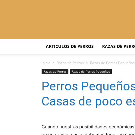
ARTICULOS DE PERROS
RAZAS DE PERR
Inicio
Razas de Perros
Razas de Perros Pequeños
Razas de Perros
Razas de Perros Pequeños
Perros Pequeños:
Casas de poco e
Cuando nuestras posibilidades económicas n
en un gran espacio, debemos tener en cue