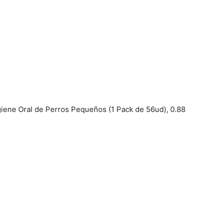
–
Fotos
giene Oral de Perros Pequeños (1 Pack de 56ud), 0.88
de
Cachorros