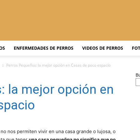
Adiestrar
OS
ENFERMEDADES DE PERROS
VIDEOS DE PERROS
FOT
Perros Pequeños: la mejor opción en Casas de poco espacio
B
Perros
 la mejor opción en
spacio
–
o nos permiten vivir en una casa grande o lujosa, o
nta que tener
una casa pequeñna no significa que no