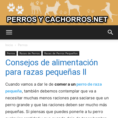
Adiestrar
Inicio
Perros
Perros
Razas de Perros
Razas de Perros Pequeños
Consejos de alimentación
Perros
para razas pequeñas ll
Cuando vamos a dar le de
comer a un
perro de raza
–
pequeña
, también debemos contemplar que va a
necesitar muchas menos raciones para saciarse que un
perro grande y que las raciones deben ser mucho más
Razas
pequeñas. Si piensas que puedes ponerle a tu perro