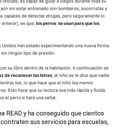
–
rescate, es capaz de guiar a ciegos durante toda su
o aún sin estar entrenado son bomberos, socorristas y
ías capaces de detectar drogas, pero seguramente lo
 enterar), es que,
los perros se usan para que los
Razas
s Unidos han estado experimentando una nueva forma
sin ningún tipo de presión.
on su libro dentro de la habitación. A continuación se
de
z de reconocer las letras
, al niño se le dice que nadie
ientras lee, lo que hace que el niño lea menos
e. Esto hace que su lectura sea más rápida y fluida.
e el perro e hará una señal.
Perros
ama READ y ha conseguido que cientos
contraten sus servicios para escuelas,