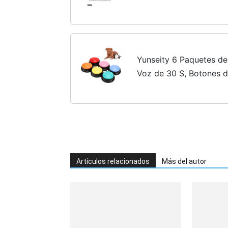
la psicología humana (
Yunseity 6 Paquetes d
Voz de 30 S, Botones 
Perros para Comunicaci
Perro lo Que Quieren.
Artículos relacionados
Más del autor