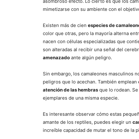
asombroso efecto. Lo cierto es que los cam
mimetizarse con su ambiente con el objeti
Existen más de cien
especies de camaleon
color que otras, pero la mayoría alterna ent
nacen con células especializadas que contie
son alteradas al recibir una señal del cereb
amenazado
ante algún peligro.
Sin embargo, los camaleones masculinos no 
peligros que lo acechan. También emplean 
atención de las hembras
que lo rodean. Se 
ejemplares de una misma especie.
Es interesante observar cómo estas pequeñ
amante de los reptiles, puedes elegir un
ca
increíble capacidad de mutar el tono de la p