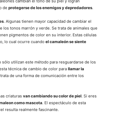
aleones cambian el tono de su piel y logran
vo de
protegerse de los enemigos y depredadores
.
Razas
es
. Algunas tienen mayor capacidad de cambiar el
re los tonos marrón y verde. Se trata de animales que
nen pigmentos de color en su interior. Estas células
ro, lo cual ocurre cuando
el camaleón se siente
de
sólo utilizan este método para resguardarse de los
esta técnica de cambio de color para
llamar la
trata de una forma de comunicación entre los
Perros
as criaturas
van cambiando su color de piel
. Si eres
maleon como mascota
. El espectáculo de esta
iel resulta realmente fascinante.