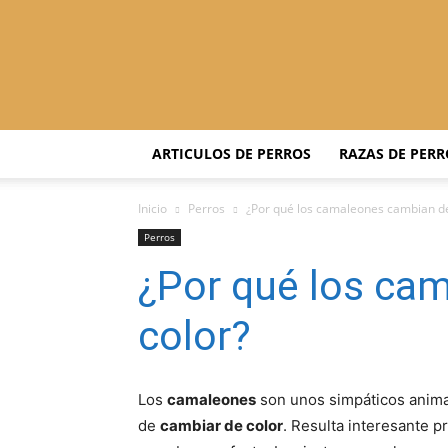
ARTICULOS DE PERROS
RAZAS DE PERR
Inicio
Perros
¿Por qué los camaleones cambian de
Perros
¿Por qué los ca
color?
Los
camaleones
son unos simpáticos anima
de
cambiar de color
. Resulta interesante p