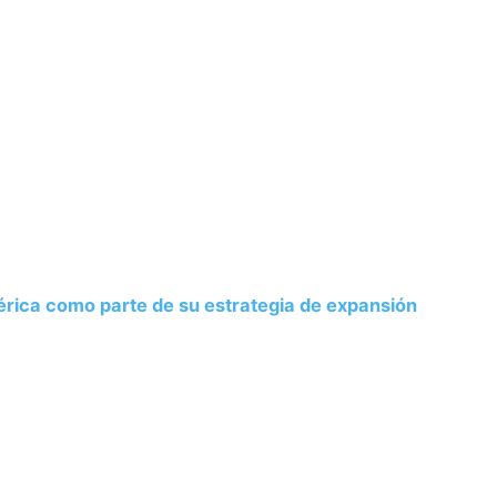
–
Fotos
de
rica como parte de su estrategia de expansión
Cachorros