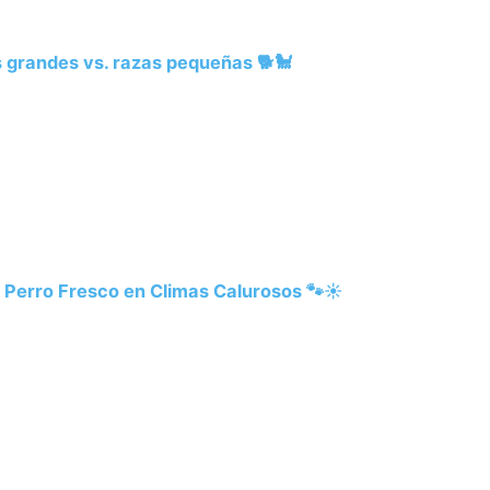
 grandes vs. razas pequeñas 🐕🐩
 Perro Fresco en Climas Calurosos 🐾☀️