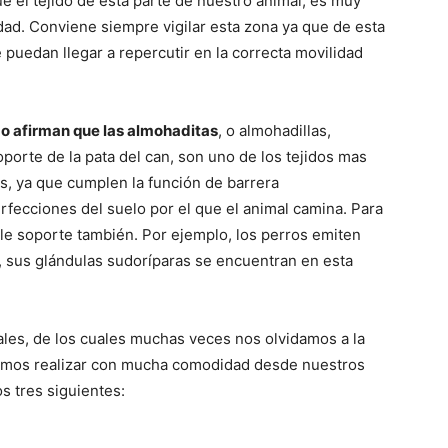
 el tejido de esta parte de nuestro animal, es muy
idad. Conviene siempre vigilar esta zona ya que de esta
uedan llegar a repercutir en la correcta movilidad
–
do afirman que las almohaditas
, o almohadillas,
oporte de la pata del can, son uno de los tejidos mas
s, ya que cumplen la función de barrera
Fotos
rfecciones del suelo por el que el animal camina. Para
le soporte también. Por ejemplo, los perros emiten
an, sus glándulas sudoríparas se encuentran en esta
de
ales, de los cuales muchas veces nos olvidamos a la
odemos realizar con mucha comodidad desde nuestros
s tres siguientes: