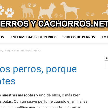
OS
ENFERMEDADES DE PERROS
VIDEOS DE PERROS
FOT
Adiestrar
os, porque son tan importantes
B
os perros, porque
Perros
ntes
de nuestras mascotas
y uno de ellos, o más bien
as patas. Con un suave perfume cuando el animal es
mos sus huellitas marcadas en cuadros, fotos, o