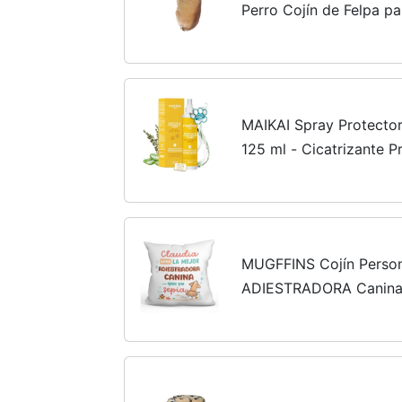
Perro Cojín de Felpa p
Estar (50 Cm)
MAIKAI Spray Protector
125 ml - Cicatrizante P
Nariz - Hidrata y Repa
y Trufa Seca...
MUGFFINS Cojín Person
ADIESTRADORA Canina M
En Español - Mejor Que
Original y Divertido