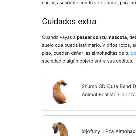
cortar, asesórate con tu veterinario, para n
Cuidados extra
Cuando vayas a
pasear con tu mascota
, de
suelo que pueda lastimarlo. Vidrios rotos, 
piso, pueden dañar las almohaditas de tu
pe
suciedad o algún objeto entre sus deditos.
Shumo 3D Cute Bend D
Animal Realista Cabeza
Cosplay Ni？Os CojíN d
el Hogar
jojofuny 1 Pza Almohad