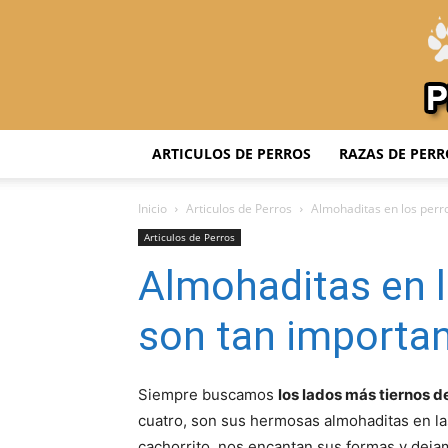
ARTICULOS DE PERROS
RAZAS DE PERR
Inicio
Articulos de Perros
Almohaditas en los perr
Articulos de Perros
Almohaditas en l
son tan importa
Siempre buscamos
los lados más tiernos 
cuatro, son sus hermosas almohaditas en l
cachorrito, nos encantan sus formas y deja