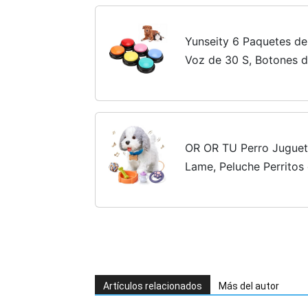
Yunseity 6 Paquetes d
Voz de 30 S, Botones 
Perros para Comunicaci
Perro lo Que Quieren.
OR OR TU Perro Juguet
Lame, Peluche Perrito
con Correa, Perro Robot
Juguetes Niños 3 4 5 6
Artículos relacionados
Más del autor