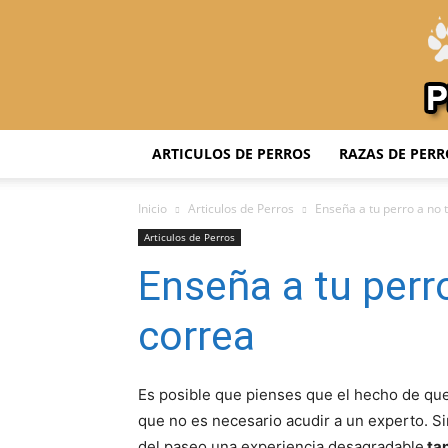
ARTICULOS DE PERROS
RAZAS DE PERR
Inicio
Articulos de Perros
Enseña a tu perro a no t
Articulos de Perros
Enseña a tu perro
correa
Es posible que pienses que el hecho de qu
que no es necesario acudir a un experto. S
del paseo una experiencia desagradable
tan