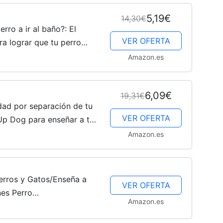
5,19€
14,30€
rro a ir al baño?: El
–
VER OFERTA
a lograr que tu perro
us necesidades (Método
Amazon.es
6,09€
19,31€
Fotos
ad por separación de tu
VER OFERTA
Up Dog para enseñar a tu
anquilo (Método LineUp
Amazon.es
de
erros y Gatos/Enseña a
VER OFERTA
nes Perro
Amazon.es
es de Entrenamiento de
ra Perros y...