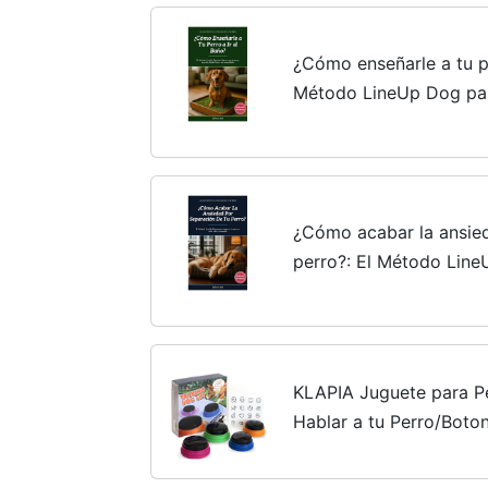
¿Cómo enseñarle a tu pe
Método LineUp Dog par
aprenda dónde hacer s
LineUp Dog - La guía...
¿Cómo acabar la ansied
perro?: El Método Line
perro a estar solo y tr
Dog - La guía...
KLAPIA Juguete para P
Hablar a tu Perro/Boto
Comunicación/Pulsador
Mascotas/Accesorios pa