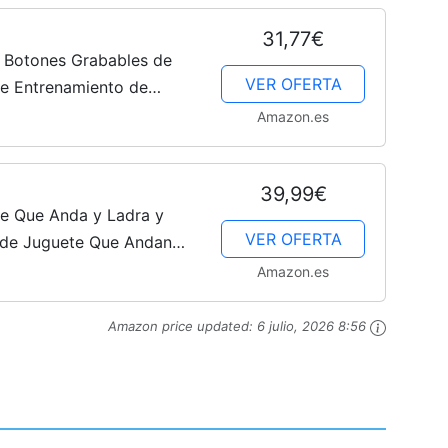
Cachorros
31,77€
e Botones Grabables de
VER OFERTA
de Entrenamiento de
ón, para Enseñar a Tu
Amazon.es
39,99€
e Que Anda y Ladra y
VER OFERTA
s de Juguete Que Andan
 Interactivos Perro
Amazon.es
+ Años...
Amazon price updated:
6 julio, 2026 8:56