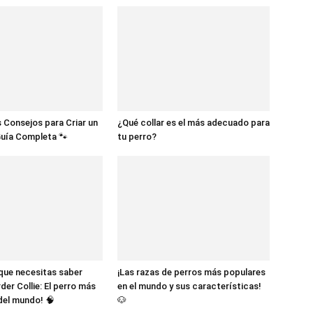
 Consejos para Criar un
¿Qué collar es el más adecuado para
Guía Completa 🐾
tu perro?
 que necesitas saber
¡Las razas de perros más populares
der Collie: El perro más
en el mundo y sus características!
 del mundo! 🧠
🐶