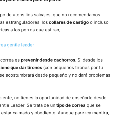
–
ipo de utensilios salvajes, que no recomendamos
nas estranguladores, los
collares de castigo
o incluso
icas a los perros que estiran,
Razas
a correa es
prevenir desde cachorros
. Si desde los
tiene que dar tirones
(con pequeños tirones por tu
) se acostumbrará desde pequeño y no dará problemas
de
mplente, no tienes la oportunidad de enseñarle desde
ntle Leader. Se trata de un
tipo de correa
que se
ce estar calmado y obediente. Aunque parezca mentira,
Perros