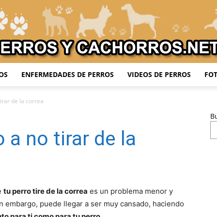
OS
ENFERMEDADES DE PERROS
VIDEOS DE PERROS
FOT
Adiestrar
irar de la correa
B
 a no tirar de la
Perros
e
tu perro tire de la correa
es un problema menor y
in embargo, puede llegar a ser muy cansado, haciendo
to para ti como para tu perro.