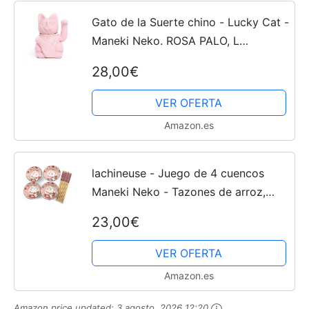
Gato de la Suerte chino - Lucky Cat -
Maneki Neko. ROSA PALO, L
(12x9x18cm)
28,00€
VER OFERTA
Amazon.es
lachineuse - Juego de 4 cuencos
Maneki Neko - Tazones de arroz,
desayuno y sopa - Vajilla japonesa
23,00€
de porcelana - Con palillos - Gato de
la suerte - Regalo...
VER OFERTA
Amazon.es
Amazon price updated:
3 agosto, 2026 12:20