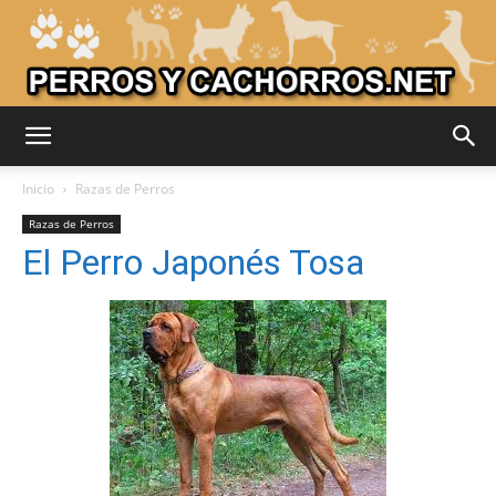
Adiestrar
Inicio
Razas de Perros
Razas de Perros
El Perro Japonés Tosa
Perros
–
Razas