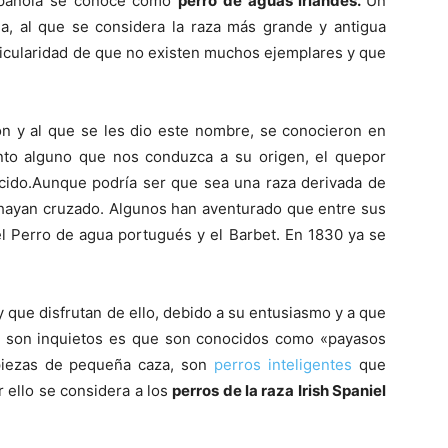
spañola se conoce como
perro de aguas irlandés.
Un
ua, al que se considera la raza más grande y antigua
rticularidad de que no existen muchos ejemplares y que
Razas
n y al que se les dio este nombre, se conocieron en
nto alguno que nos conduzca a su origen, el quepor
ido.Aunque podría ser que sea una raza derivada de
de
hayan cruzado. Algunos han aventurado que entre sus
el Perro de agua portugués y el Barbet. En 1830 ya se
 que disfrutan de ello, debido a su entusiasmo y a que
Perros
y son inquietos es que son conocidos como «payasos
 piezas de pequeña caza, son
perros inteligentes
que
 ello se considera a los
perros de la raza Irish Spaniel