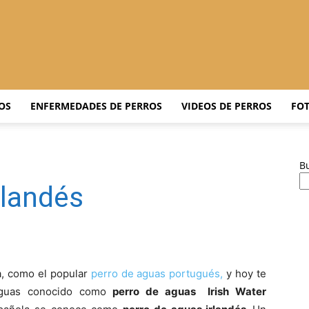
Adiestrar
OS
ENFERMEDADES DE PERROS
VIDEOS DE PERROS
FOT
B
Perros
rlandés
–
a, como el popular
perro de aguas portugués,
y hoy te
aguas conocido como
perro de aguas Irish Water