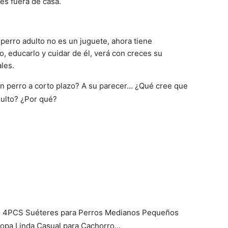
es fuera de casa.
–
perro adulto no es un juguete, ahora tiene
, educarlo y cuidar de él, verá con creces su
les.
Fotos
n perro a corto plazo? A su parecer… ¿Qué cree que
dulto? ¿Por qué?
de
Cachorros
s 4PCS Suéteres para Perros Medianos Pequeños
opa Linda Casual para Cachorro...