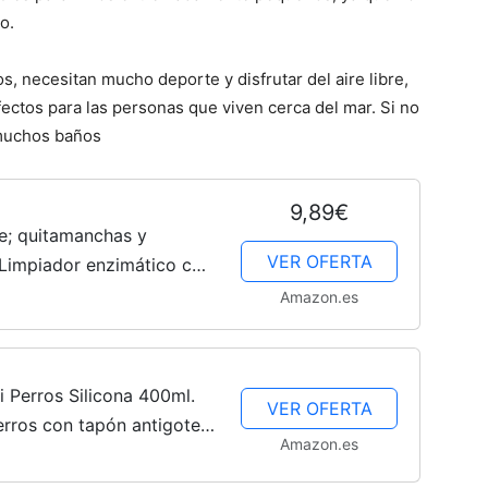
–
o.
, necesitan mucho deporte y disfrutar del aire libre,
ectos para las personas que viven cerca del mar. Si no
 muchos baños
Fotos
9,89€
e; quitamanchas y
VER OFERTA
, Limpiador enzimático con
ro-Bacterias - 500ml
Amazon.es
de
 Perros Silicona 400ml.
VER OFERTA
erros con tapón antigoteo
Cachorros
Amazon.es
 Accesorios para Perros