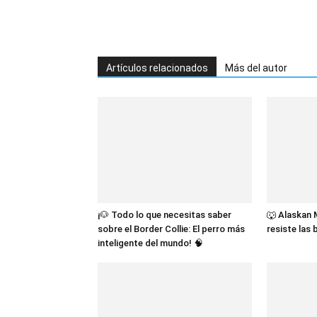
Artículos relacionados
Más del autor
¡🐶 Todo lo que necesitas saber
🐺 Alaskan 
sobre el Border Collie: El perro más
resiste las
inteligente del mundo! 🧠