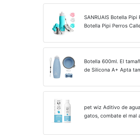
SANRUAIS Botella Pipi P
Botella Pipi Perros Call
Perro con tapón antigot
Accesorios...
Botella 600ml. El tamañ
de Silicona A+ Apta ta
Recupera su Forma. con
Accesorios para Perros..
pet wiz Aditivo de agua
gatos, combate el mal a
el sarro, promueve enc