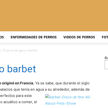
Adiestrar
OS
ENFERMEDADES DE PERROS
VIDEOS DE PERROS
FOT
El perro de agua o barbet
B
Perros
 o barbet
e originó en Francia.
Ya se sabe, que durante el siglo
palacios que tenía en agua a su alrededor, además de
–
perfectos para este
o acuático a comer, el