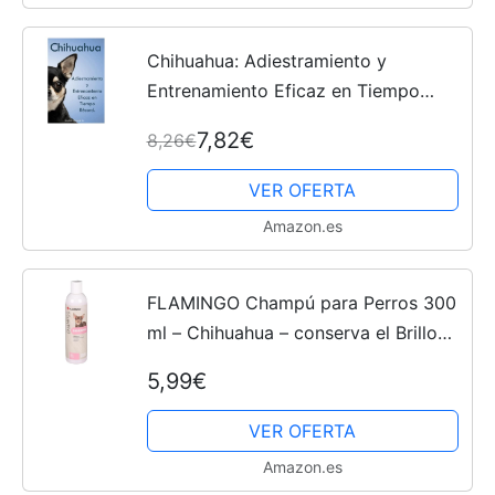
Chihuahua: Adiestramiento y
Entrenamiento Eficaz en Tiempo
Record.
7,82€
8,26€
VER OFERTA
Amazon.es
FLAMINGO Champú para Perros 300
ml – Chihuahua – conserva el Brillo
Natural – Contribuye a la hidratación
5,99€
Perro – para Uso frecuente – sin
parabenos
VER OFERTA
Amazon.es