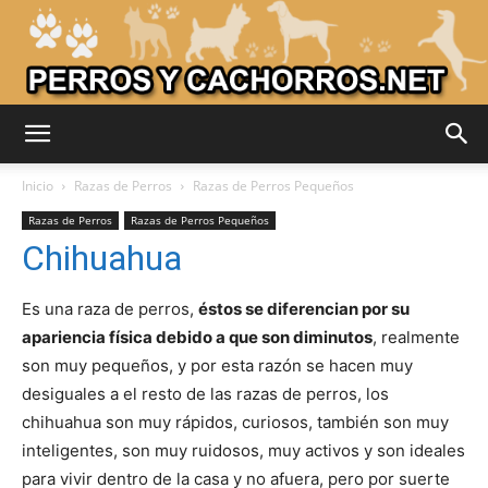
Adiestrar
Inicio
Razas de Perros
Razas de Perros Pequeños
Razas de Perros
Razas de Perros Pequeños
Chihuahua
Perros
Es una raza de perros,
éstos se diferencian por su
apariencia física debido a que son diminutos
, realmente
–
son muy pequeños, y por esta razón se hacen muy
desiguales a el resto de las razas de perros, los
chihuahua son muy rápidos, curiosos, también son muy
Razas
inteligentes, son muy ruidosos, muy activos y son ideales
para vivir dentro de la casa y no afuera, pero por suerte