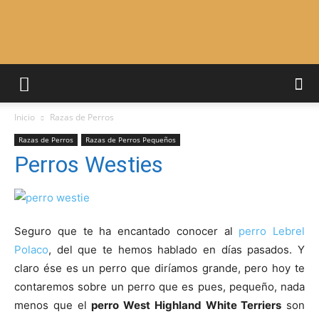
Adiestrar
Inicio
Razas de Perros
Perros
Razas de Perros
Razas de Perros Pequeños
Perros Westies
–
Seguro que te ha encantado conocer al
perro Lebrel
Polaco
, del que te hemos hablado en días pasados. Y
Razas
claro ése es un perro que diríamos grande, pero hoy te
contaremos sobre un perro que es pues, pequeño, nada
menos que el
perro West Highland White Terriers
son