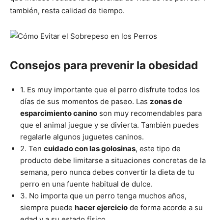
de
también, resta calidad de tiempo.
Perros
Consejos para prevenir la obesidad
1. Es muy importante que el perro disfrute todos los
–
días de sus momentos de paseo. Las
zonas de
esparcimiento canino
son muy recomendables para
que el animal juegue y se divierta. También puedes
Fotos
regalarle algunos juguetes caninos.
2. Ten
cuidado con las golosinas
, este tipo de
producto debe limitarse a situaciones concretas de la
semana, pero nunca debes convertir la dieta de tu
de
perro en una fuente habitual de dulce.
3. No importa que un perro tenga muchos años,
siempre puede
hacer ejercicio
de forma acorde a su
edad y a su estado físico.