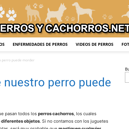
OS
ENFERMEDADES DE PERROS
VIDEOS DE PERROS
FOT
Adiestrar
ro perro puede morder
B
 nuestro perro puede
Perros
ue pasan todos los
perros cachorros
, los cuales
diferentes objetos
. Si no contamos con los juguetes
otas, será muy probable que
mastiquen cualquier