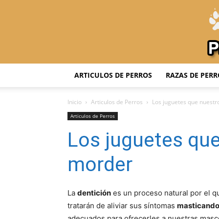
ARTICULOS DE PERROS
RAZAS DE PERR
Inicio
Articulos de Perros
Los juguetes que nuest
Articulos de Perros
Los juguetes que
morder
La
dentición
es un proceso natural por el q
tratarán de aliviar sus síntomas
masticando 
adecuados para ofrecerles a nuestras masc