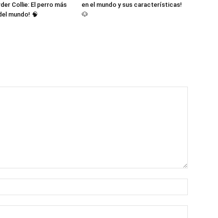
der Collie: El perro más
en el mundo y sus características!
 del mundo! 🧠
🐶