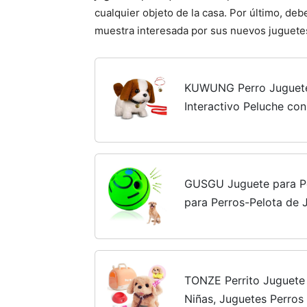
cualquier objeto de la casa. Por último, d
muestra interesada por sus nuevos juguete
KUWUNG Perro Juguete
Interactivo Peluche co
Campana,Perrito Juguet
Juguete Peluche para 3 
GUSGU Juguete para Pe
para Perros-Pelota de 
Todas Las Razas
TONZE Perrito Juguete
Niñas, Juguetes Perros