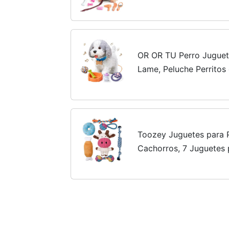
Capa, Perro Robot Perri
Perro Juguete Que Anda
OR OR TU Perro Juguet
Lame, Peluche Perrito
con Correa, Perro Robot
Juguetes Niños 3 4 5 6
Toozey Juguetes para P
Cachorros, 7 Juguetes 
de 8 semanas, Juguetes
para aburrimiento,...