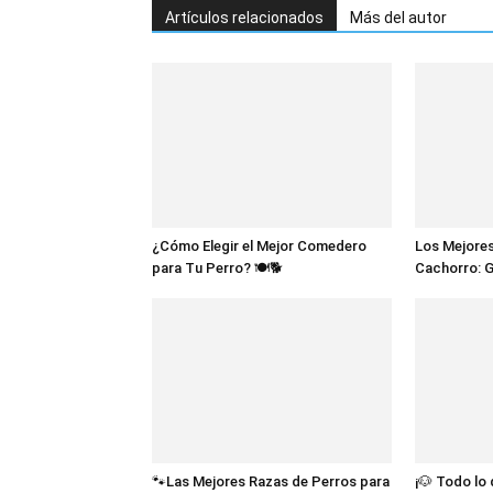
Artículos relacionados
Más del autor
¿Cómo Elegir el Mejor Comedero
Los Mejores
para Tu Perro? 🍽️🐕
Cachorro: 
🐾Las Mejores Razas de Perros para
¡🐶 Todo lo