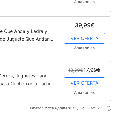
Amazon.es
to Juguete Interactivo
Cachorros
 y...
39,99€
e Que Anda y Ladra y
VER OFERTA
s de Juguete Que Andan
 Interactivos Perro
Amazon.es
+ Años...
17,99€
18,99€
erros, Juguetes para
VER OFERTA
para Cachorros a Partir
 interactivos para Perros
Amazon.es
Amazon price updated:
12 julio, 2026 2:23