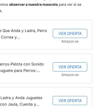
ebemos
observar a nuestra mascota
para ver si se
s.
–
 Que Anda y Ladra, Perro
VER OFERTA
n Correa y
Amazon.es
e Ladra y Anda, Perrito
Fotos
4 5 6 7 8...
rros-Pelota con Sonido
VER OFERTA
Juguete para Perros-
Amazon.es
de
 Ladra y Anda Juguetes
VER OFERTA
 con Jaula, Cuerda y