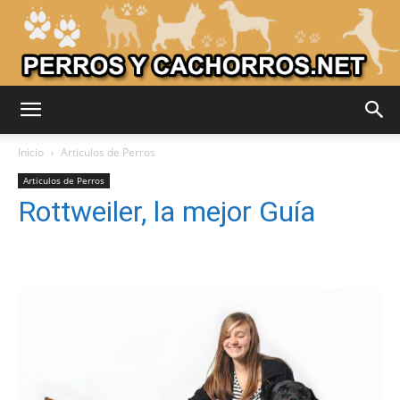
Adiestrar
Inicio
Articulos de Perros
Articulos de Perros
Rottweiler, la mejor Guía
Perros
–
Razas