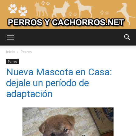
Adiestrar
Inicio
Perros
Perros
Nueva Mascota en Casa:
Perros
dejale un período de
adaptación
–
Razas