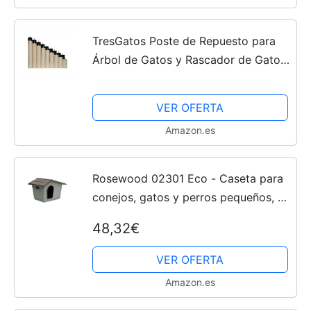
TresGatos Poste de Repuesto para
Árbol de Gatos y Rascador de Gatos
(con Tornillos y Tuercas de 10mm)
9.5 * 60cm de Color Blanco
VER OFERTA
Amazon.es
Rosewood 02301 Eco - Caseta para
conejos, gatos y perros pequeños, 41
x 31 x 39 cm
48,32€
VER OFERTA
Amazon.es