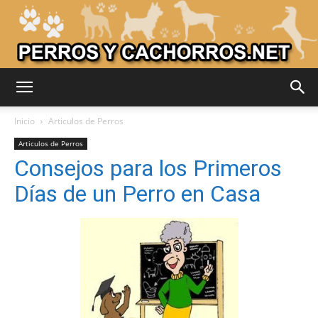
Adiestrar
Inicio
Articulos de Perros
Articulos de Perros
Consejos para los Primeros
Perros
Días de un Perro en Casa
–
Razas