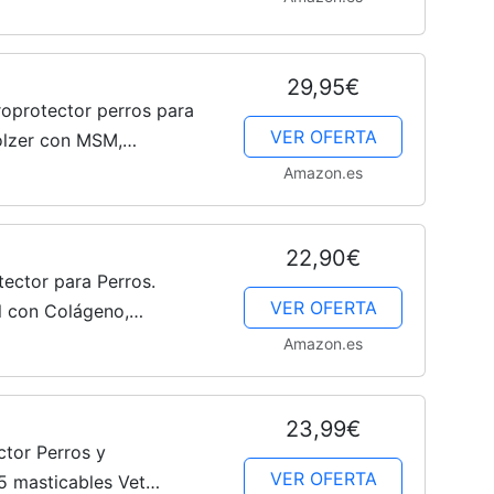
os Fabricado en España
29,95€
oprotector perros para
VER OFERTA
olzer con MSM,
na colágeno para
Amazon.es
abricadas en...
22,90€
ctor para Perros.
VER OFERTA
al con Colágeno,
co y Cúrcuma.
Amazon.es
o para Caderas,...
23,99€
tor Perros y
VER OFERTA
35 masticables Vet