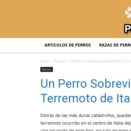
ARTICULOS DE PERROS
RAZAS DE PERR
Inicio
Perros
Un Perro Sobrevive Nueve Días al Te
Perros
Un Perro Sobrevi
Terremoto de Ita
Detrás de las más duras catástrofes, queda
terremoto ocurrido en el centro de Italia d
una situación de este tipo, no solo muere