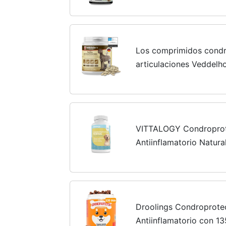
Antiinflamatorios Perr
Los comprimidos condr
articulaciones Veddelh
harpagófito glucosami
fortalecer los huesos, f
VITTALOGY Condroprote
Antiinflamatorio Natur
Condroitina, Hialuróni
Complemento Alimentici
Droolings Condroprotec
Antiinflamatorio con 1