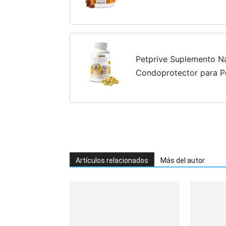
Suplemento Natural par
Petprive Suplemento Na
Condoprotector para P
Colágeno Hidrolizado,
Hialurónico, Magnesio, 
Artículos relacionados
Más del autor