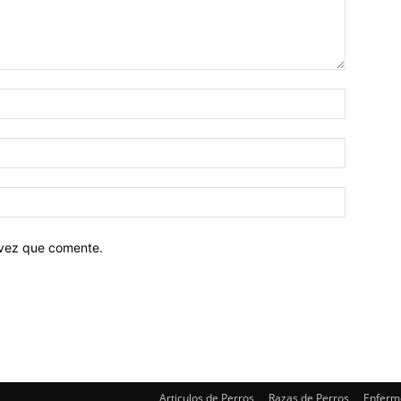
 vez que comente.
Articulos de Perros
Razas de Perros
Enferm