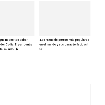
Cachorros
 que necesitas saber
¡Las razas de perros más populares
der Collie: El perro más
en el mundo y sus características!
 del mundo! 🧠
🐶